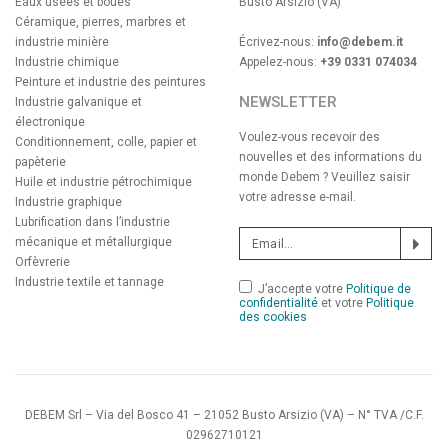
Eaux usées et boues
Busto Arsizio (VA)
Céramique, pierres, marbres et
industrie minière
Écrivez-nous:
info@debem.it
Industrie chimique
Appelez-nous:
+39 0331 074034
Peinture et industrie des peintures
NEWSLETTER
Industrie galvanique et
électronique
Voulez-vous recevoir des
Conditionnement, colle, papier et
nouvelles et des informations du
papèterie
monde Debem ? Veuillez saisir
Huile et industrie pétrochimique
votre adresse e-mail.
Industrie graphique
Lubrification dans l’industrie
mécanique et métallurgique
Orfèvrerie
Industrie textile et tannage
J’accepte votre
Politique de
confidentialité
et votre
Politique
des cookies
DEBEM Srl – Via del Bosco 41 – 21052 Busto Arsizio (VA) – N° TVA /C.F.
02962710121