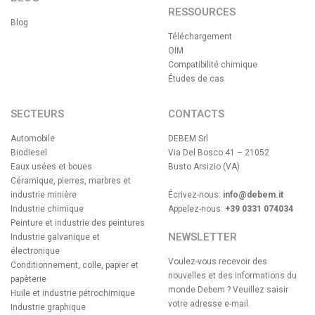
RESSOURCES
Blog
Téléchargement
OIM
Compatibilité chimique
Études de cas
SECTEURS
CONTACTS
Automobile
DEBEM Srl
Biodiesel
Via Del Bosco 41 – 21052
Eaux usées et boues
Busto Arsizio (VA)
Céramique, pierres, marbres et
industrie minière
Écrivez-nous:
info@debem.it
Industrie chimique
Appelez-nous:
+39 0331 074034
Peinture et industrie des peintures
NEWSLETTER
Industrie galvanique et
électronique
Voulez-vous recevoir des
Conditionnement, colle, papier et
nouvelles et des informations du
papèterie
monde Debem ? Veuillez saisir
Huile et industrie pétrochimique
votre adresse e-mail.
Industrie graphique