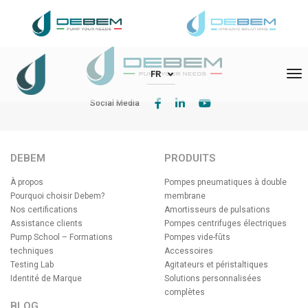
DEBEM Srl – Via Del Bosco 41 – 21052 Busto Arsizio (VA)
To
FR
Social Media
DEBEM
PRODUITS
À propos
Pompes pneumatiques à double
Pourquoi choisir Debem?
membrane
Nos certifications
Amortisseurs de pulsations
Assistance clients
Pompes centrifuges électriques
Pump School – Formations
Pompes vide-fûts
techniques
Accessoires
Testing Lab
Agitateurs et péristaltiques
Identité de Marque
Solutions personnalisées
complètes
BLOG