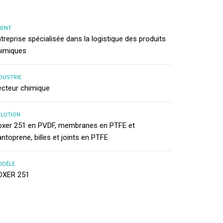
IENT
treprise spécialisée dans la logistique des produits
himiques
DUSTRIE
ecteur chimique
LUTION
oxer 251 en PVDF, membranes en PTFE et
ntoprene, billes et joints en PTFE
ODÈLE
OXER 251