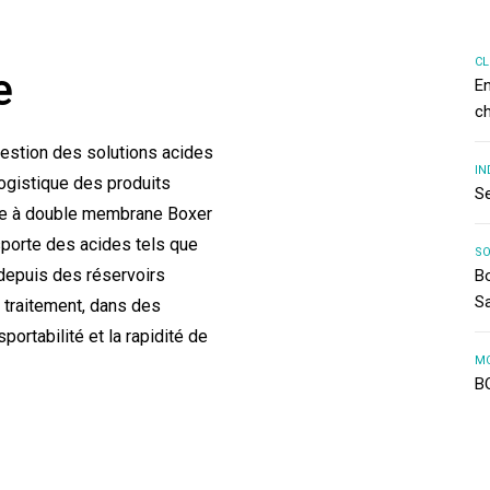
CL
e
En
c
a gestion des solutions acides
IN
logistique des produits
S
ue à double membrane Boxer
nsporte des acides tels que
SO
 depuis des réservoirs
B
Sa
 traitement, dans des
portabilité et la rapidité de
M
B