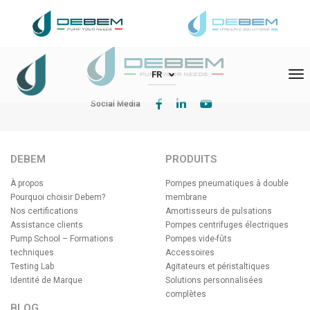
DEBEM Srl – Via Del Bosco 41 – 21052 Busto Arsizio (VA)
To
FR
Social Media
DEBEM
PRODUITS
À propos
Pompes pneumatiques à double
Pourquoi choisir Debem?
membrane
Nos certifications
Amortisseurs de pulsations
Assistance clients
Pompes centrifuges électriques
Pump School – Formations
Pompes vide-fûts
techniques
Accessoires
Testing Lab
Agitateurs et péristaltiques
Identité de Marque
Solutions personnalisées
complètes
BLOG