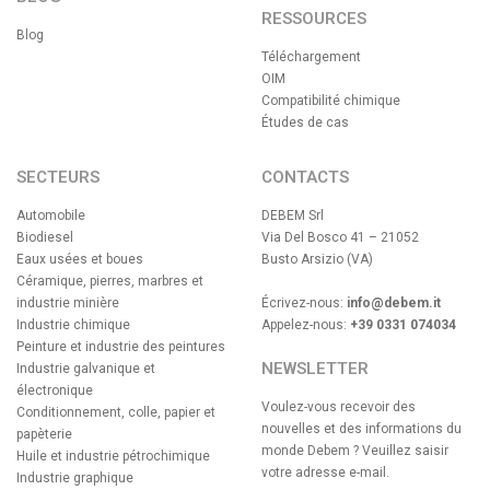
RESSOURCES
Blog
Téléchargement
OIM
Compatibilité chimique
Études de cas
SECTEURS
CONTACTS
Automobile
DEBEM Srl
Biodiesel
Via Del Bosco 41 – 21052
Eaux usées et boues
Busto Arsizio (VA)
Céramique, pierres, marbres et
industrie minière
Écrivez-nous:
info@debem.it
Industrie chimique
Appelez-nous:
+39 0331 074034
Peinture et industrie des peintures
NEWSLETTER
Industrie galvanique et
électronique
Voulez-vous recevoir des
Conditionnement, colle, papier et
nouvelles et des informations du
papèterie
monde Debem ? Veuillez saisir
Huile et industrie pétrochimique
votre adresse e-mail.
Industrie graphique