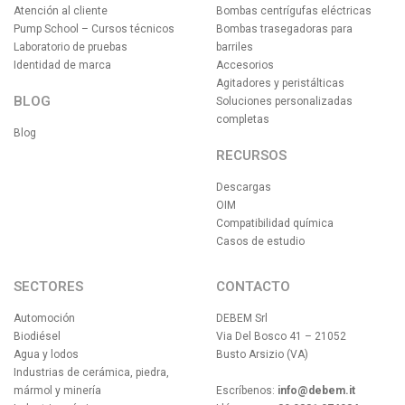
Atención al cliente
Bombas centrígufas eléctricas
Pump School – Cursos técnicos
Bombas trasegadoras para
Laboratorio de pruebas
barriles
Identidad de marca
Accesorios
Agitadores y peristálticas
BLOG
Soluciones personalizadas
completas
Blog
RECURSOS
Descargas
OIM
Compatibilidad química
Casos de estudio
SECTORES
CONTACTO
Automoción
DEBEM Srl
Biodiésel
Via Del Bosco 41 – 21052
Agua y lodos
Busto Arsizio (VA)
Industrias de cerámica, piedra,
mármol y minería
Escríbenos:
info@debem.it