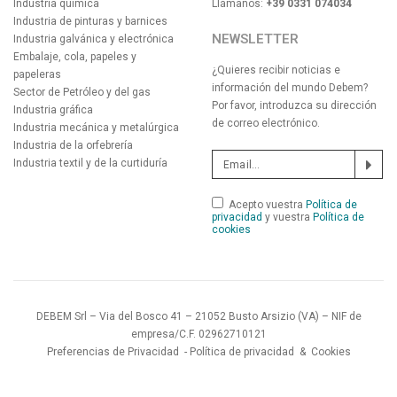
Industria química
Llámanos:
+39 0331 074034
Industria de pinturas y barnices
NEWSLETTER
Industria galvánica y electrónica
Embalaje, cola, papeles y
¿Quieres recibir noticias e
papeleras
información del mundo Debem?
Sector de Petróleo y del gas
Por favor, introduzca su dirección
Industria gráfica
de correo electrónico.
Industria mecánica y metalúrgica
Industria de la orfebrería
Industria textil y de la curtiduría
Acepto vuestra
Política de
privacidad
y vuestra
Política de
cookies
DEBEM Srl – Via del Bosco 41 – 21052 Busto Arsizio (VA) – NIF de
empresa/C.F. 02962710121
Preferencias de Privacidad
-
Política de privacidad
&
Cookies