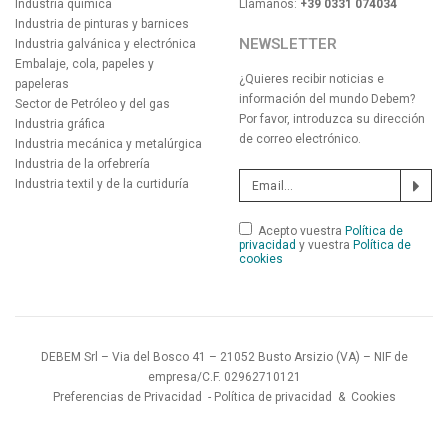
Industria química
Llámanos:
+39 0331 074034
Industria de pinturas y barnices
NEWSLETTER
Industria galvánica y electrónica
Embalaje, cola, papeles y
¿Quieres recibir noticias e
papeleras
información del mundo Debem?
Sector de Petróleo y del gas
Por favor, introduzca su dirección
Industria gráfica
de correo electrónico.
Industria mecánica y metalúrgica
Industria de la orfebrería
Industria textil y de la curtiduría
Acepto vuestra
Política de
privacidad
y vuestra
Política de
cookies
DEBEM Srl – Via del Bosco 41 – 21052 Busto Arsizio (VA) – NIF de
empresa/C.F. 02962710121
Preferencias de Privacidad
-
Política de privacidad
&
Cookies