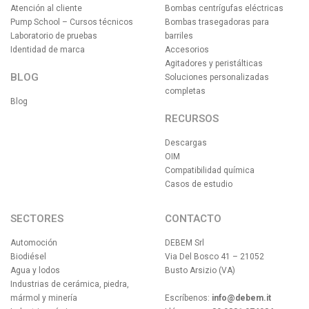
Atención al cliente
Bombas centrígufas eléctricas
Pump School – Cursos técnicos
Bombas trasegadoras para
Laboratorio de pruebas
barriles
Identidad de marca
Accesorios
Agitadores y peristálticas
BLOG
Soluciones personalizadas
completas
Blog
RECURSOS
Descargas
OIM
Compatibilidad química
Casos de estudio
SECTORES
CONTACTO
Automoción
DEBEM Srl
Biodiésel
Via Del Bosco 41 – 21052
Agua y lodos
Busto Arsizio (VA)
Industrias de cerámica, piedra,
mármol y minería
Escríbenos:
info@debem.it