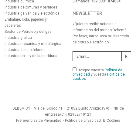
Industria química
Llámanos:
+39 0331 074034
Industria de pinturas y barnices
NEWSLETTER
Industria galvánica y electrónica
Embalaje, cola, papeles y
¿Quieres recibir noticias e
papeleras
información del mundo Debem?
Sector de Petróleo y del gas
Por favor, introduzca su dirección
Industria gráfica
de correo electrónico.
Industria mecánica y metalúrgica
Industria de la orfebrería
Industria textil y de la curtiduría
Acepto vuestra
Política de
privacidad
y vuestra
Política de
cookies
DEBEM Srl – Via del Bosco 41 – 21052 Busto Arsizio (VA) – NIF de
empresa/C.F. 02962710121
Preferencias de Privacidad
-
Política de privacidad
&
Cookies