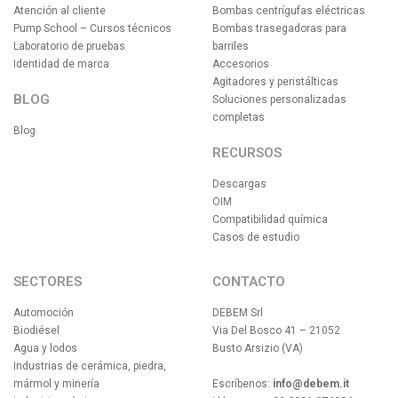
Atención al cliente
Bombas centrígufas eléctricas
Pump School – Cursos técnicos
Bombas trasegadoras para
Laboratorio de pruebas
barriles
Identidad de marca
Accesorios
Agitadores y peristálticas
BLOG
Soluciones personalizadas
completas
Blog
RECURSOS
Descargas
OIM
Compatibilidad química
Casos de estudio
SECTORES
CONTACTO
Automoción
DEBEM Srl
Biodiésel
Via Del Bosco 41 – 21052
Agua y lodos
Busto Arsizio (VA)
Industrias de cerámica, piedra,
mármol y minería
Escríbenos:
info@debem.it