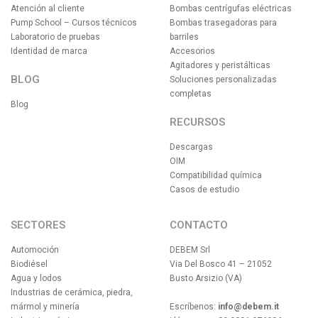
Atención al cliente
Bombas centrígufas eléctricas
Pump School – Cursos técnicos
Bombas trasegadoras para
Laboratorio de pruebas
barriles
Identidad de marca
Accesorios
Agitadores y peristálticas
BLOG
Soluciones personalizadas
completas
Blog
RECURSOS
Descargas
OIM
Compatibilidad química
Casos de estudio
SECTORES
CONTACTO
Automoción
DEBEM Srl
Biodiésel
Via Del Bosco 41 – 21052
Agua y lodos
Busto Arsizio (VA)
Industrias de cerámica, piedra,
mármol y minería
Escríbenos:
info@debem.it