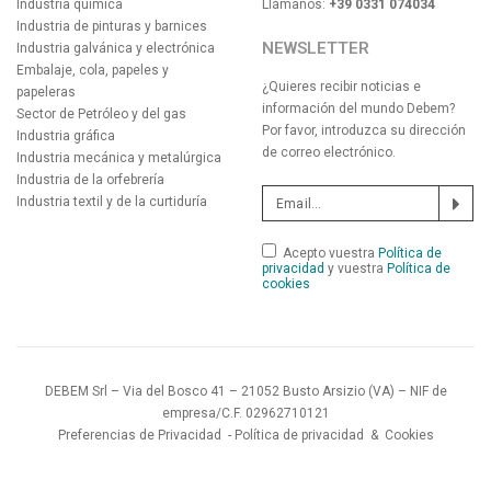
Industria química
Llámanos:
+39 0331 074034
Industria de pinturas y barnices
NEWSLETTER
Industria galvánica y electrónica
Embalaje, cola, papeles y
¿Quieres recibir noticias e
papeleras
información del mundo Debem?
Sector de Petróleo y del gas
Por favor, introduzca su dirección
Industria gráfica
de correo electrónico.
Industria mecánica y metalúrgica
Industria de la orfebrería
Industria textil y de la curtiduría
Acepto vuestra
Política de
privacidad
y vuestra
Política de
cookies
DEBEM Srl – Via del Bosco 41 – 21052 Busto Arsizio (VA) – NIF de
empresa/C.F. 02962710121
Preferencias de Privacidad
-
Política de privacidad
&
Cookies