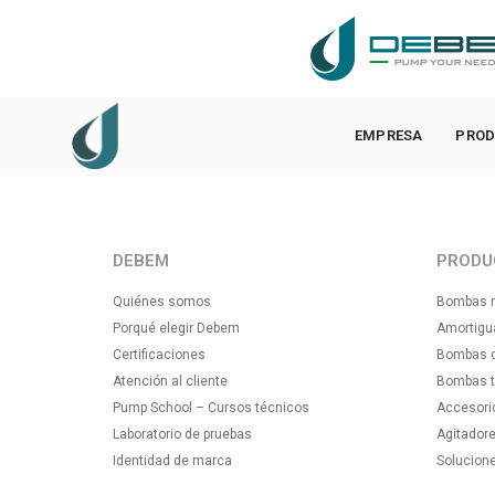
DEBEM Srl – Via Del Bosco 41 – 21052 Busto Arsizio (VA)
EMPRESA
PROD
DEBEM
PRODU
Quiénes somos
Bombas n
Porqué elegir Debem
Amortigu
Certificaciones
Bombas ce
Atención al cliente
Bombas tr
Pump School – Cursos técnicos
Accesori
Laboratorio de pruebas
Agitadore
Identidad de marca
Solucion