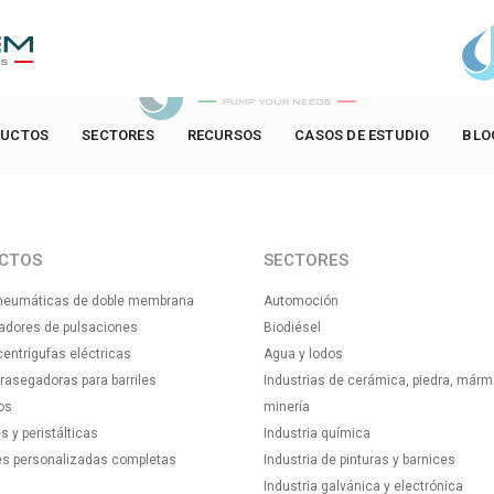
UCTOS
SECTORES
RECURSOS
CASOS DE ESTUDIO
BLO
CTOS
SECTORES
eumáticas de doble membrana
Automoción
adores de pulsaciones
Biodiésel
ntrígufas eléctricas
Agua y lodos
asegadoras para barriles
Industrias de cerámica, piedra, márm
os
minería
s y peristálticas
Industria química
es personalizadas completas
Industria de pinturas y barnices
Industria galvánica y electrónica