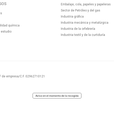
SOS
Embalaje, cola, papeles y papeleras
Sector de Petróleo y del gas
as
Industria gráfica
Industria mecánica y metalúrgica
lidad química
Industria de la orfebrería
 estudio
Industria textil y de la curtiduría
NIF de empresa/C.F. 02962710121
Aviso en el momento de la recogida