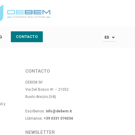
Redes sociales
CONTACTO
G
ES
CONTACTO
DEBEM Srl
Via Del Bosco 41 – 21052
Busto Arsizio (VA)
ol y
Escríbenos:
info@debem.it
Llámanos:
+39 0331 074034
NEWSLETTER