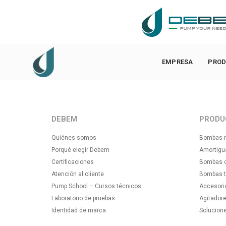
DEBEM Srl – Via Del Bosco 41 – 21052 Busto Arsizio (VA)
EMPRESA
PROD
DEBEM
PRODU
Quiénes somos
Bombas n
Porqué elegir Debem
Amortigu
Certificaciones
Bombas ce
Atención al cliente
Bombas tr
Pump School – Cursos técnicos
Accesori
Laboratorio de pruebas
Agitadore
Identidad de marca
Solucion