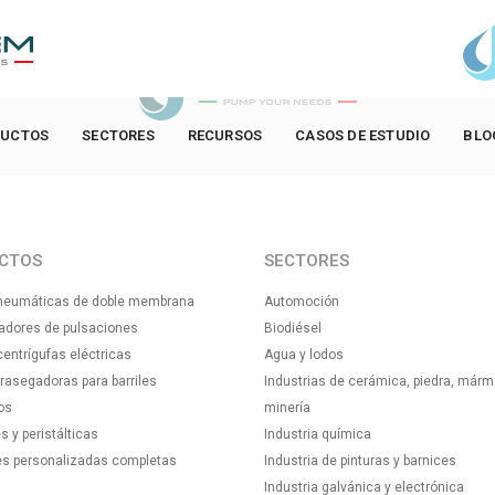
UCTOS
SECTORES
RECURSOS
CASOS DE ESTUDIO
BLO
CTOS
SECTORES
eumáticas de doble membrana
Automoción
adores de pulsaciones
Biodiésel
ntrígufas eléctricas
Agua y lodos
asegadoras para barriles
Industrias de cerámica, piedra, márm
os
minería
s y peristálticas
Industria química
es personalizadas completas
Industria de pinturas y barnices
Industria galvánica y electrónica