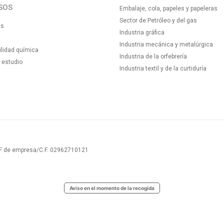
SOS
Embalaje, cola, papeles y papeleras
Sector de Petróleo y del gas
as
Industria gráfica
Industria mecánica y metalúrgica
lidad química
Industria de la orfebrería
 estudio
Industria textil y de la curtiduría
NIF de empresa/C.F. 02962710121
Aviso en el momento de la recogida