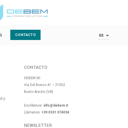
Redes sociales
CONTACTO
G
ES
CONTACTO
DEBEM Srl
Via Del Bosco 41 – 21052
Busto Arsizio (VA)
ol y
Escríbenos:
info@debem.it
Llámanos:
+39 0331 074034
NEWSLETTER