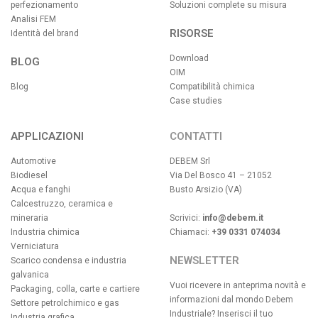
perfezionamento
Soluzioni complete su misura
Analisi FEM
RISORSE
Identità del brand
Download
BLOG
OIM
Blog
Compatibilità chimica
Case studies
APPLICAZIONI
CONTATTI
Automotive
DEBEM Srl
Biodiesel
Via Del Bosco 41 – 21052
Acqua e fanghi
Busto Arsizio (VA)
Calcestruzzo, ceramica e
mineraria
Scrivici:
info@debem.it
Industria chimica
Chiamaci:
+39 0331 074034
Verniciatura
NEWSLETTER
Scarico condensa e industria
galvanica
Vuoi ricevere in anteprima novità e
Packaging, colla, carte e cartiere
informazioni dal mondo Debem
Settore petrolchimico e gas
Industriale? Inserisci il tuo
Industria grafica