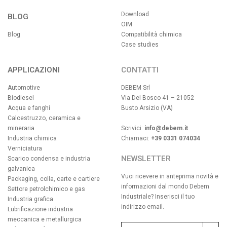
Download
BLOG
OIM
Blog
Compatibilità chimica
Case studies
APPLICAZIONI
CONTATTI
Automotive
DEBEM Srl
Biodiesel
Via Del Bosco 41 – 21052
Acqua e fanghi
Busto Arsizio (VA)
Calcestruzzo, ceramica e
mineraria
Scrivici:
info@debem.it
Industria chimica
Chiamaci:
+39 0331 074034
Verniciatura
NEWSLETTER
Scarico condensa e industria
galvanica
Vuoi ricevere in anteprima novità e
Packaging, colla, carte e cartiere
informazioni dal mondo Debem
Settore petrolchimico e gas
Industriale? Inserisci il tuo
Industria grafica
indirizzo email.
Lubrificazione industria
meccanica e metallurgica