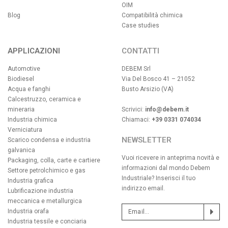
OIM
Blog
Compatibilità chimica
Case studies
APPLICAZIONI
CONTATTI
Automotive
DEBEM Srl
Biodiesel
Via Del Bosco 41 – 21052
Acqua e fanghi
Busto Arsizio (VA)
Calcestruzzo, ceramica e
mineraria
Scrivici:
info@debem.it
Industria chimica
Chiamaci:
+39 0331 074034
Verniciatura
NEWSLETTER
Scarico condensa e industria
galvanica
Vuoi ricevere in anteprima novità e
Packaging, colla, carte e cartiere
informazioni dal mondo Debem
Settore petrolchimico e gas
Industriale? Inserisci il tuo
Industria grafica
indirizzo email.
Lubrificazione industria
meccanica e metallurgica
Industria orafa
Industria tessile e conciaria