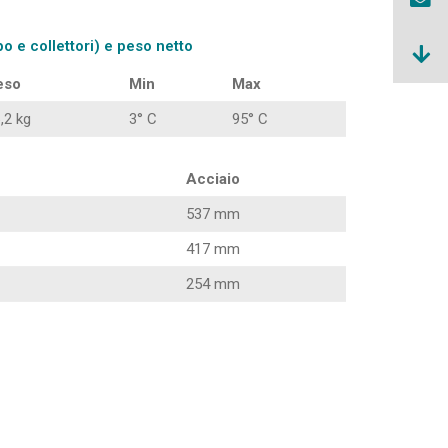
o e collettori) e peso netto
eso
Min
Max
,2 kg
3° C
95° C
Acciaio
537 mm
417 mm
254 mm