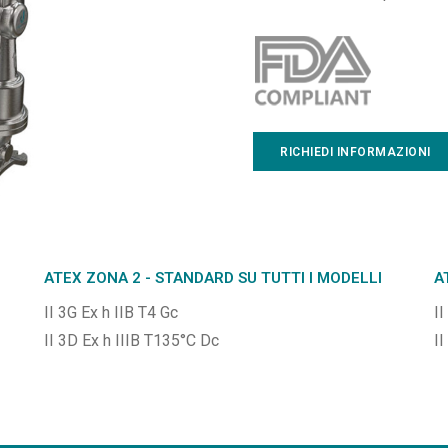
RICHIEDI INFORMAZIONI
ATEX ZONA 2 - STANDARD SU TUTTI I MODELLI
A
II 3G Ex h IIB T4 Gc
II
II 3D Ex h IIIB T135°C Dc
I