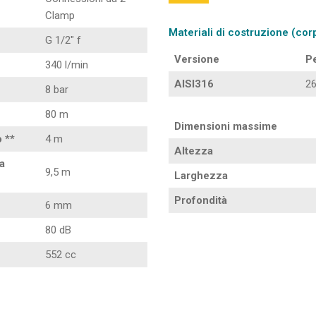
Clamp
Materiali di costruzione (corp
G 1/2″ f
Versione
P
340 l/min
AISI316
26
8 bar
80 m
Dimensioni massime
 **
4 m
Altezza
a
9,5 m
Larghezza
Profondità
6 mm
80 dB
552 cc