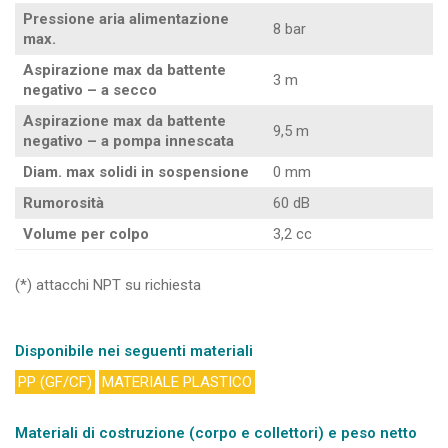
Pressione aria alimentazione
8 bar
max.
Aspirazione max da battente
3 m
negativo – a secco
Aspirazione max da battente
9,5 m
negativo – a pompa innescata
Diam. max solidi in sospensione
0 mm
Rumorosità
60 dB
Volume per colpo
3,2 cc
(*) attacchi NPT su richiesta
Disponibile nei seguenti materiali
PP (GF/CF)
MATERIALE PLASTICO
Materiali di costruzione (corpo e collettori) e peso netto