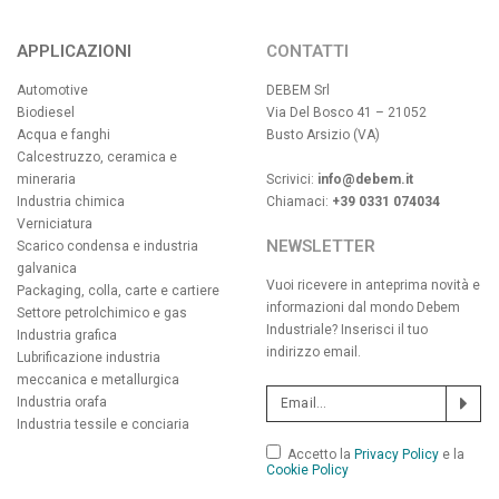
APPLICAZIONI
CONTATTI
Automotive
DEBEM Srl
Biodiesel
Via Del Bosco 41 – 21052
Acqua e fanghi
Busto Arsizio (VA)
Calcestruzzo, ceramica e
mineraria
Scrivici:
info@debem.it
Industria chimica
Chiamaci:
+39 0331 074034
Verniciatura
NEWSLETTER
Scarico condensa e industria
galvanica
Vuoi ricevere in anteprima novità e
Packaging, colla, carte e cartiere
informazioni dal mondo Debem
Settore petrolchimico e gas
Industriale? Inserisci il tuo
Industria grafica
indirizzo email.
Lubrificazione industria
meccanica e metallurgica
Industria orafa
Industria tessile e conciaria
Accetto la
Privacy Policy
e la
Cookie Policy