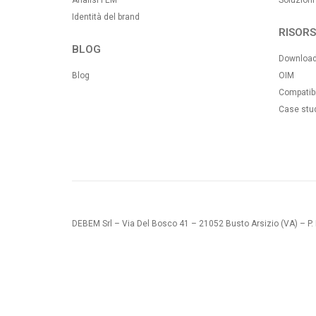
Analisi FEM
Soluzioni
Identità del brand
RISORS
BLOG
Downloa
Blog
OIM
Compatibi
Case stu
DEBEM Srl – Via Del Bosco 41 – 21052 Busto Arsizio (VA) – P. 