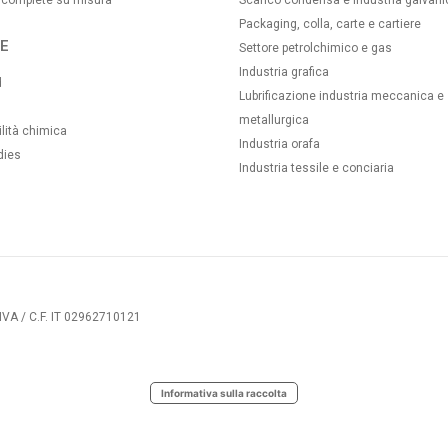
 complete su misura
Scarico condensa e industria galvani
Packaging, colla, carte e cartiere
E
Settore petrolchimico e gas
Industria grafica
d
Lubrificazione industria meccanica e
metallurgica
lità chimica
Industria orafa
dies
Industria tessile e conciaria
IVA / C.F. IT 02962710121
Informativa sulla raccolta