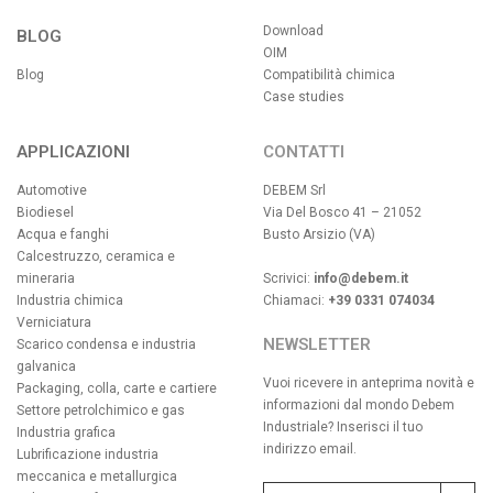
Download
BLOG
OIM
Blog
Compatibilità chimica
Case studies
APPLICAZIONI
CONTATTI
Automotive
DEBEM Srl
Biodiesel
Via Del Bosco 41 – 21052
Acqua e fanghi
Busto Arsizio (VA)
Calcestruzzo, ceramica e
mineraria
Scrivici:
info@debem.it
Industria chimica
Chiamaci:
+39 0331 074034
Verniciatura
NEWSLETTER
Scarico condensa e industria
galvanica
Vuoi ricevere in anteprima novità e
Packaging, colla, carte e cartiere
informazioni dal mondo Debem
Settore petrolchimico e gas
Industriale? Inserisci il tuo
Industria grafica
indirizzo email.
Lubrificazione industria
meccanica e metallurgica