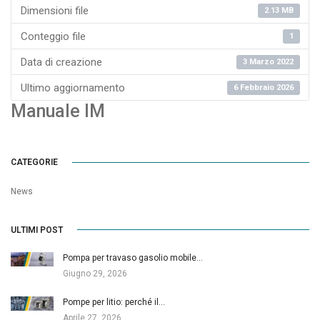
Dimensioni file
2.13 MB
Conteggio file
1
Data di creazione
3 Marzo 2022
Ultimo aggiornamento
6 Febbraio 2026
Manuale IM
CATEGORIE
News
ULTIMI POST
Pompa per travaso gasolio mobile…
Giugno 29, 2026
Pompe per litio: perché il…
Aprile 27, 2026