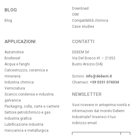
Download
BLOG
OIM
Blog
Compatibilità chimica
Case studies
APPLICAZIONI
CONTATTI
Automotive
DEBEM Srl
Biodiesel
Via Del Bosco 41 – 21052
Acqua e fanghi
Busto Arsizio (VA)
Calcestruzzo, ceramica e
mineraria
Scrivici:
info@debem.it
Industria chimica
Chiamaci:
+39 0331 074034
Verniciatura
NEWSLETTER
Scarico condensa e industria
galvanica
Vuoi ricevere in anteprima novità e
Packaging, colla, carte e cartiere
informazioni dal mondo Debem
Settore petrolchimico e gas
Industriale? Inserisci il tuo
Industria grafica
indirizzo email.
Lubrificazione industria
meccanica e metallurgica